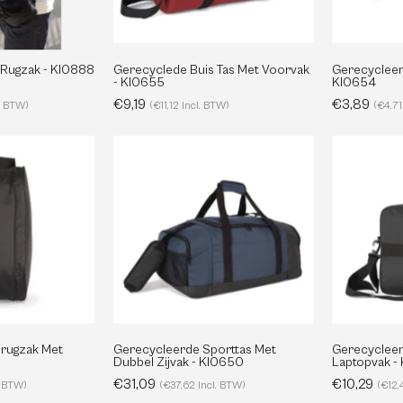
KI0655
e Rugzak - KI0888
Gerecyclede Buis Tas Met Voorvak
Gerecycleer
- KI0655
KI0654
€9,19
€3,89
l. BTW)
(€11,12 Incl. BTW)
(€4,71
Gerecyclede
Gerecycleerde
Padelrugzak
Sporttas
Met
Met
Racketvak
Dubbel
Zijvak
KI0651
-
KI0650
lrugzak Met
Gerecycleerde Sporttas Met
Gerecycleer
1
Dubbel Zijvak - KI0650
Laptopvak -
€31,09
€10,29
. BTW)
(€37,62 Incl. BTW)
(€12,