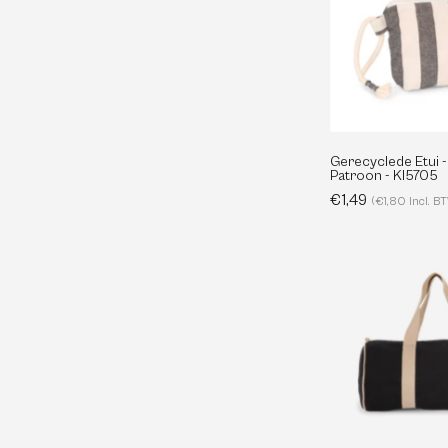
-
Gerecyclede Etui 
Patroon - KI5705
€1,49
(€1,80 Incl. B
-