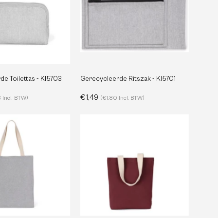
-
KI5703
KI5701
e Toilettas - KI5703
Gerecycleerde Ritszak - KI5701
€1,49
 Incl. BTW)
(€1,80 Incl. BTW)
Gerecycleerde
Gerecycleerde
Boodschappentas
Platbodem
-
Winkelzak
KI5203
-
KI5202