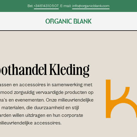
Trustpilot
|
4.9/5 on
othandel Kleding
assen
en
accessoires
in samenwerking met
 Kimood zorgvuldig vervaardigde producten
op
a's en evenementen. Onze milieuvriendelijke
 materialen
, die duurzaamheid en stijl
rden willen uitdragen en hun
corporate
lieuvriendelijke accessoires.