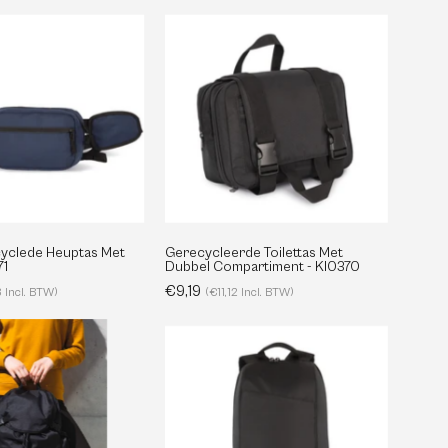
Grote
Gerecycleerde
Gerecyclede
Toilettas
Heuptas
Met
Met
Dubbel
Zijvak
Compartiment
-
-
KI0371
KI0370
yclede Heuptas Met
Gerecycleerde Toilettas Met
71
Dubbel Compartiment - KI0370
€9,19
 Incl. BTW)
(€11,12 Incl. BTW)
Urban,
Gerecycleerde
door
Laptop
lifestyle
Werkrugzak
geïnspireerde
met
ontact
gerecyclede
Diefstalbeveiligingsvak
mail:
info@organicblank.com