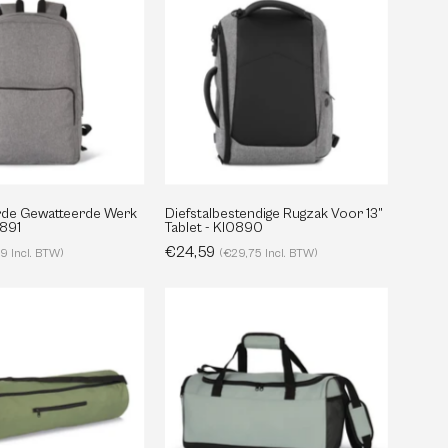
Gewatteerde
Rugzak
Werk
Voor
Rugzak
13”
-
Tablet
KI0891
-
KI0890
rde Gewatteerde Werk
Diefstalbestendige Rugzak Voor 13”
0891
Tablet - KI0890
€24,59
9 Incl. BTW)
(€29,75 Incl. BTW)
Gerecycleerde
Gerecycleerde
Mat
Essentiële
Tas
Sporttas
Voor
-
Yoga
KI0653
-