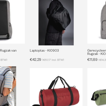
-
Rugzak
KI0903
van
Polyester
KI0931
 Rugzak van
Laptoptas - KI0903
Gerecyclee
Rugzak - KI
€42,29
€11,89
. BTW)
(€51,17 Incl. BTW)
(€14,3
Diefstalbestendige
Gerecyclede
Rugzak
Buis
Tas
KI0888
Met
Voorvak
-