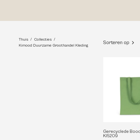
Thuis
/
Collecties
/
Sorteren op
Kimood Duurzame Groothandel Kleding
-
Gerecyclede Bood
KI5209