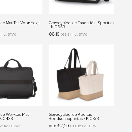
KI0654
de Mat Tas Voor Yoga -
Gerecycleerde Essentiële Sporttas
- KI0653
€8,19
 Incl. BTW)
(€9,91 Incl. BTW)
Gerecycleerde
Gerecycleerde
Werktas
Koeltas
Met
Boodschappentas
Laptopvak
-
-
KI0378
KI0433
de Werktas Met
Gerecycleerde Koeltas
 KI0433
Boodschappentas - KI0378
Van €7,29
45 Incl. BTW)
(€8,82 Incl. BTW)