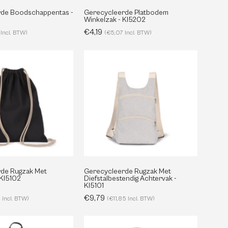
rde Boodschappentas -
Gerecycleerde Platbodem
Winkelzak - KI5202
€4,19
Incl. BTW)
(€5,07 Incl. BTW)
Gerecycleerde
Gerecycleerde
Rugzak
Rugzak
Met
Met
Trekkoord
Diefstalbestendig
-
Achtervak
KI5102
-
KI5101
de Rugzak Met
Gerecycleerde Rugzak Met
 KI5102
Diefstalbestendig Achtervak -
KI5101
€9,79
 Incl. BTW)
(€11,85 Incl. BTW)
Gerecycleerde
Diefstalbestendige