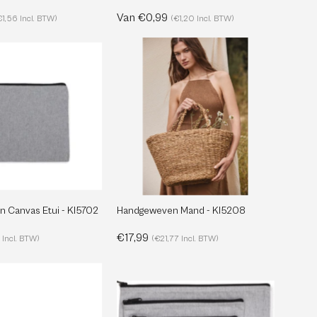
Van €0,99
€1,56 Incl. BTW)
(€1,20 Incl. BTW)
Handgeweven
Handgeweven
Mand
Canvas
-
Etui
KI5208
-
KI5702
 Canvas Etui - KI5702
Handgeweven Mand - KI5208
€17,99
 Incl. BTW)
(€21,77 Incl. BTW)
Gerecycleerde
Gerecycleerde
Toilettas
Ritszak
-