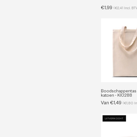
€1,99
(€2,41 Incl. B
b
-
Boodschappentas v
katoen - KI0288
Van €1,49
(€1,80 I
UITVERKOCHT
E
-