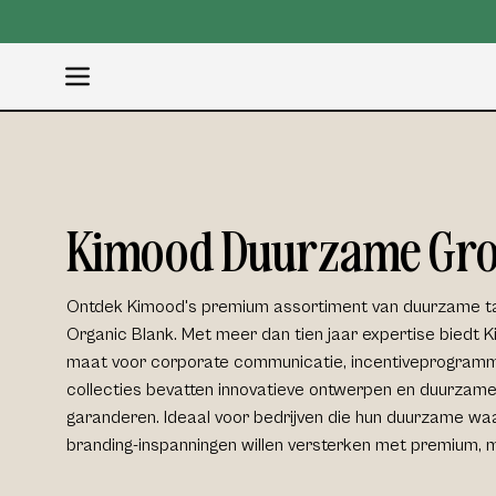
Naar
inhoud
gaan
Open
navigatiemenu
Kimood Duurzame Gro
Ontdek Kimood's premium assortiment van
duurzame t
Organic Blank. Met meer dan tien jaar expertise biedt
maat
voor
corporate communicatie
, incentiveprogramm
collecties bevatten innovatieve ontwerpen en
duurzame
garanderen. Ideaal voor
bedrijven
die hun duurzame waa
branding
-inspanningen willen versterken met premium, mi