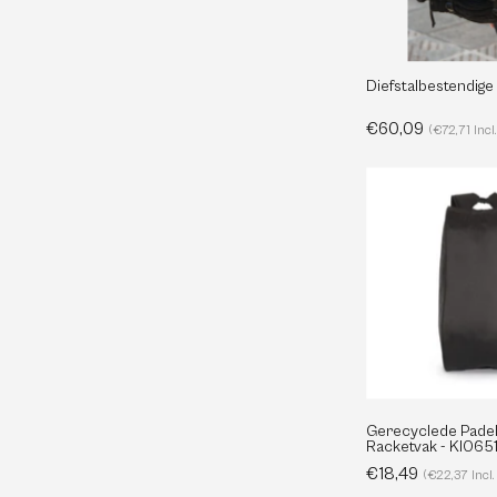
Diefstalbestendig
€60,09
(€72,71 Inc
-
Gerecyclede Pade
Racketvak - KI065
€18,49
(€22,37 Incl