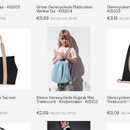
as - KI5601
Grote Gerecyclede Platbodem
Gerecyclee
Winkel Tas - KI5204
KI5203
€5,69
€3,19
 BTW)
(€6,88 Incl. BTW)
(€3,86 
Kleine
Grote
Gerecyclede
Gerecyclede
Rugzak
Tas
Met
met
Trekkoord
Zijvouw
-
Kindermaten
KI5201
-
KI5103
 Tas met
Kleine Gerecyclede Rugzak Met
Gerecycleer
Trekkoord - Kindermaten - KI5103
Trekkoord -
€2,69
€3,09
 BTW)
(€3,25 Incl. BTW)
(€3,74
Laptoptas
Diefstalbestendige