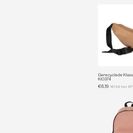
-
Gerecyclede Klass
KI0374
€6,19
(€7,49 Incl. B
-
Organic Blank
Help
Organic Blank biedt duurzame, 100%
Veelgeste