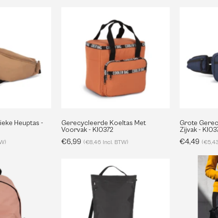
Gerecyclede
Gerecycleerde
Klassieke
Koeltas
Heuptas
Met
Voorvak
KI0374
-
KI0372
ieke Heuptas -
Gerecycleerde Koeltas Met
Grote Gerec
Voorvak - KI0372
Zijvak - KI03
€6,99
€4,49
TW)
(€8,46 Incl. BTW)
(€5,43
Casual
Platte
Gerecycleerde
Gerecyclede
Rugzak
Stedelijke
Rugzak
Links
C
KI0184
-
lde vragen
Groothandel
E-