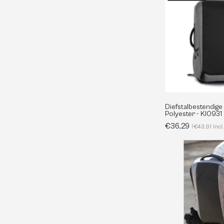
-
Diefstalbestendige
Polyester - KI0931
€36,29
(€43,91 Incl
-