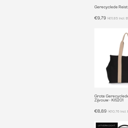
Gerecyclede Reist
€9,79
(€11,85 Incl.
-
Grote Gerecyclede
Zijvouw - KI5201
€8,89
(€10,76 Incl.
UITVERKOCHT