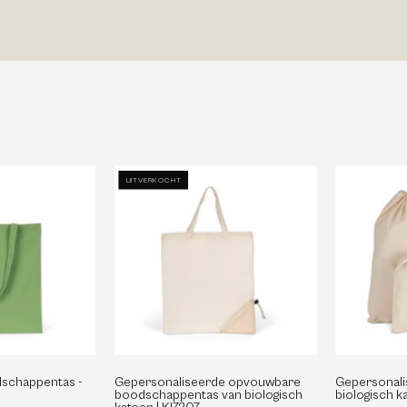
Gerecyclede
Gepersonaliseerde
UITVERKOCHT
Boodschappentas
opvouwbare
boodschappentas
KI5209
van
biologisch
katoen
|
KI7207
schappentas -
Gepersonaliseerde opvouwbare
Gepersonali
boodschappentas van biologisch
biologisch k