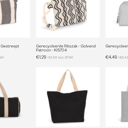
Gestreept
Golvend
Patroon
Patroon
-
KI5705
KI5704
- Gestreept
Gerecycleerde Ritszak - Golvend
Gerecycleerd
Patroon - KI5704
€1,29
€4,49
TW)
(€1,56 Incl. BTW)
(€5,43
Gerecyclede
Grote
Reistas
Gerecyclede
Platbodem
KI5601
Winkel
Tas
-
KI5204