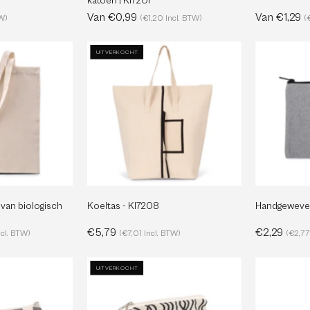
katoen | KI7207
Van €0,99
Van €1,29
TW)
(€1,20 Incl. BTW)
(
Boodschappentas
Koeltas
UITVERKOCHT
van
-
iologisch
KI7208
katoen
KI0288
an biologisch
Koeltas - KI7208
Handgeweven
€5,79
€2,29
ncl. BTW)
(€7,01 Incl. BTW)
(€2,77
Gerecyclede
Gerecycleerde
UITVERKOCHT
tui
Ritszak
-