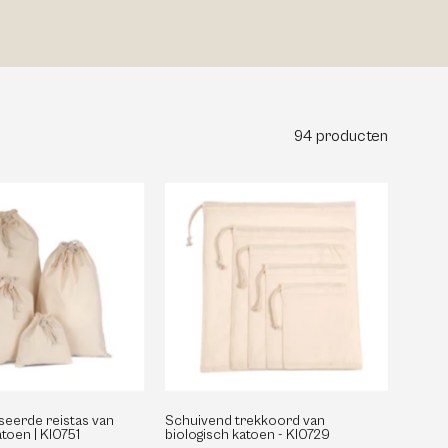
94 producten
Schuivend
Gepersonaliseerde
trekkoord
reistas
van
van
biologisch
biologisch
katoen
katoen
-
|
KI0729
KI0751
seerde reistas van
Schuivend trekkoord van
atoen | KI0751
biologisch katoen - KI0729